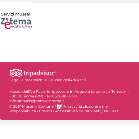
Servizi museali
Leggi le recensioni su:
Museo dell'Ara Pacis
Museo dell'Ara Pacis, lungotevere in Augusta (angolo via Tomacelli)
- 00100 Roma (RM) - Tel.060608 - Email:
info.arapacis@comune.roma.it
© 2017 Musei in Comune
/
Privacy
/
Esclusione delle
Responsabilità
/
Credits
/
Accessibilità del sito web
/
XML-rss