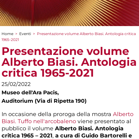
Home
>
Eventi
>
Presentazione volume Alberto Biasi. Antologia critica
Tu sei qui
1965-2021
Presentazione volume
Alberto Biasi. Antologia
critica 1965-2021
25/02/2022
Museo dell'Ara Pacis,
Auditorium (Via di Ripetta 190)
In occasione della proroga della mostra
Alberto
Biasi. Tuffo nell'arcobaleno
viene presentato al
pubblico il volume
Alberto Biasi. Antologia
critica 1965 – 2021
,
a cura di Guido Bartorelli e