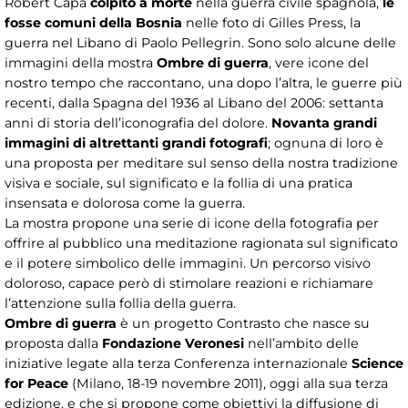
Robert Capa
colpito a morte
nella guerra civile spagnola,
le
fosse comuni della Bosnia
nelle foto di Gilles Press, la
guerra nel Libano di Paolo Pellegrin. Sono solo alcune delle
immagini della mostra
Ombre di guerra
, vere icone del
nostro tempo che raccontano, una dopo l’altra, le guerre più
recenti, dalla Spagna del 1936 al Libano del 2006: settanta
anni di storia dell’iconografia del dolore.
Novanta grandi
immagini di altrettanti grandi fotografi
; ognuna di loro è
una proposta per meditare sul senso della nostra tradizione
visiva e sociale, sul significato e la follia di una pratica
insensata e dolorosa come la guerra.
La mostra propone una serie di icone della fotografia per
offrire al pubblico una meditazione ragionata sul significato
e il potere simbolico delle immagini. Un percorso visivo
doloroso, capace però di stimolare reazioni e richiamare
l’attenzione sulla follia della guerra.
Ombre di guerra
è un progetto Contrasto che nasce su
proposta dalla
Fondazione Veronesi
nell’ambito delle
iniziative legate alla terza Conferenza internazionale
Science
for Peace
(Milano, 18-19 novembre 2011), oggi alla sua terza
edizione, e che si propone come obiettivi la diffusione di