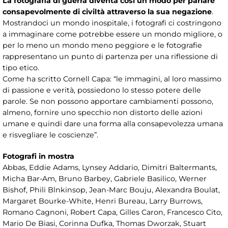
La fotografia di guerra diventa così un modo per parlare
consapevolmente di civiltà attraverso la sua negazione
.
Mostrandoci un mondo inospitale, i fotografi ci costringono
a immaginare come potrebbe essere un mondo migliore, o
per lo meno un mondo meno peggiore e le fotografie
rappresentano un punto di partenza per una riflessione di
tipo etico.
Come ha scritto Cornell Capa: “le immagini, al loro massimo
di passione e verità, possiedono lo stesso potere delle
parole. Se non possono apportare cambiamenti possono,
almeno, fornire uno specchio non distorto delle azioni
umane e quindi dare una forma alla consapevolezza umana
e risvegliare le coscienze”.
Fotografi in mostra
Abbas, Eddie Adams, Lynsey Addario, Dimitri Baltermants,
Micha Bar-Am, Bruno Barbey, Gabriele Basilico, Werner
Bishof, Phili Blnkinsop, Jean-Marc Bouju, Alexandra Boulat,
Margaret Bourke-White, Henri Bureau, Larry Burrows,
Romano Cagnoni, Robert Capa, Gilles Caron, Francesco Cito,
Mario De Biasi, Corinna Dufka, Thomas Dworzak, Stuart