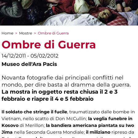
Home
>
Mostre
>
Ombre di Guerra
Tu sei qui
Ombre di Guerra
14/12/2011 - 05/02/2012
Museo dell'Ara Pacis
Novanta fotografie dai principali conflitti nel
mondo, per dire basta al dramma della guerra.
La mostra in oggetto resta chiusa il 2 e 3
febbraio e riapre il 4 e 5 febbraio
Il soldato che stringe il fucile
, traumatizzato dalle bombe in
Vietnam, nello scatto di Don McCullin;
la veglia funebre in
Kosovo
di Merillon;
la bandiera americana piantata su Iwo
Jima
nella Seconda Guerra Mondiale;
il miliziano
ripreso da