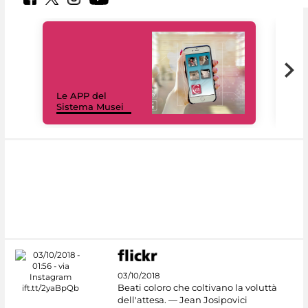
Il 
Le APP del
Mus
Sistema Musei
net
03/10/2018
Beati coloro che coltivano la voluttà
dell'attesa. — Jean Josipovici