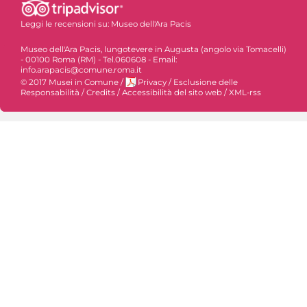
Leggi le recensioni su:
Museo dell'Ara Pacis
Museo dell'Ara Pacis, lungotevere in Augusta (angolo via Tomacelli)
- 00100 Roma (RM) - Tel.060608 - Email:
info.arapacis@comune.roma.it
© 2017 Musei in Comune
/
Privacy
/
Esclusione delle
Responsabilità
/
Credits
/
Accessibilità del sito web
/
XML-rss