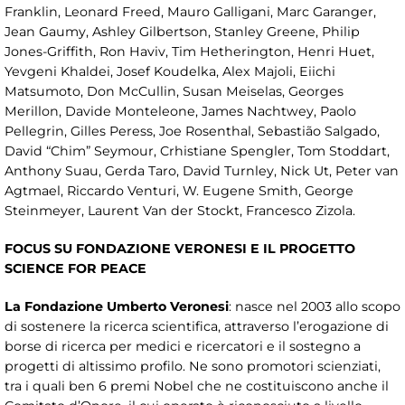
Franklin, Leonard Freed, Mauro Galligani, Marc Garanger,
Jean Gaumy, Ashley Gilbertson, Stanley Greene, Philip
Jones-Griffith, Ron Haviv, Tim Hetherington, Henri Huet,
Yevgeni Khaldei, Josef Koudelka, Alex Majoli, Eiichi
Matsumoto, Don McCullin, Susan Meiselas, Georges
Merillon, Davide Monteleone, James Nachtwey, Paolo
Pellegrin, Gilles Peress, Joe Rosenthal, Sebastião Salgado,
David “Chim” Seymour, Crhistiane Spengler, Tom Stoddart,
Anthony Suau, Gerda Taro, David Turnley, Nick Ut, Peter van
Agtmael, Riccardo Venturi, W. Eugene Smith, George
Steinmeyer, Laurent Van der Stockt, Francesco Zizola.
FOCUS SU FONDAZIONE VERONESI E IL PROGETTO
SCIENCE FOR PEACE
La Fondazione Umberto Veronesi
: nasce nel 2003 allo scopo
di sostenere la ricerca scientifica, attraverso l’erogazione di
borse di ricerca per medici e ricercatori e il sostegno a
progetti di altissimo profilo. Ne sono promotori scienziati,
tra i quali ben 6 premi Nobel che ne costituiscono anche il