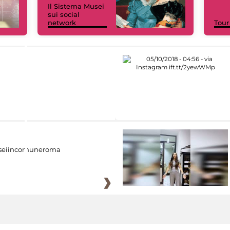
Il Sistema Musei
sui social
network
Tour
eiincomuneroma