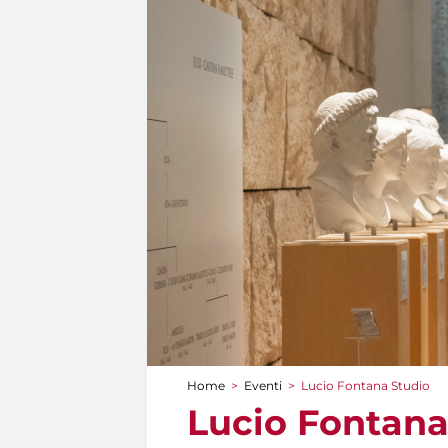
Home
>
Eventi
>
Lucio Fontana Studio
Tu sei qui
Lucio Fontana