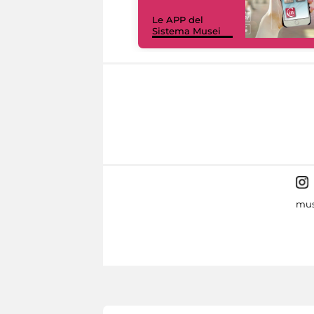
Le APP del
Sistema Musei
mus