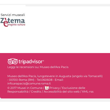
Servizi museali
Leggi le recensioni su:
Museo dell'Ara Pacis
Museo dell'Ara Pacis, lungotevere in Augusta (angolo via Tomacelli)
- 00100 Roma (RM) - Tel.060608 - Email:
info.arapacis@comune.roma.it
© 2017 Musei in Comune
/
Privacy
/
Esclusione delle
Responsabilità
/
Credits
/
Accessibilità del sito web
/
XML-rss