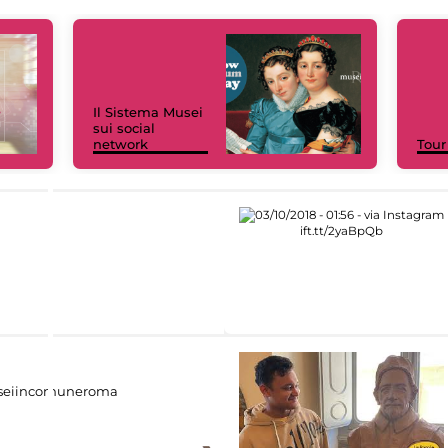
Il Sistema Musei
sui social
network
Tour
eiincomuneroma