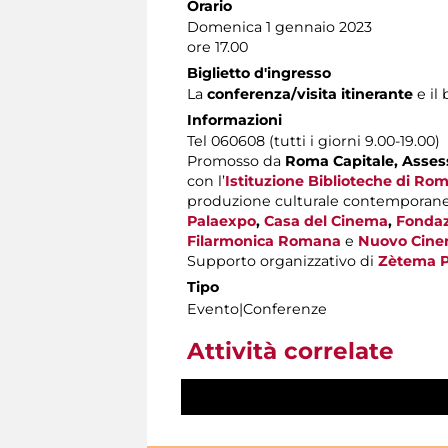
Orario
Domenica 1 gennaio 2023
ore 17.00
Biglietto d'ingresso
La
conferenza/visita itinerante
e il 
Informazioni
Tel 060608 (tutti i giorni 9.00-19.00)
Promosso da
Roma Capitale,
Assess
con l’
Istituzione Biblioteche di Ro
produzione culturale contemporan
Palaexpo
,
Casa del Cinema
,
Fondaz
Filarmonica Romana
e
Nuovo Cine
Supporto organizzativo di
Zètema P
Tipo
Evento|Conferenze
Attività correlate