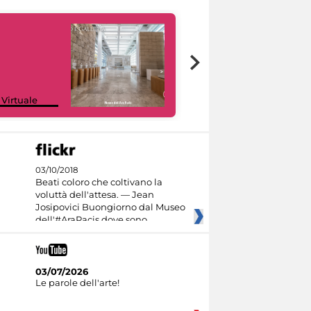
Google Arts &
 Virtuale
Culture
03/10/2018
Beati coloro che coltivano la
voluttà dell'attesa. — Jean
Josipovici Buongiorno dal Museo
dell'#AraPacis dove sono
03/07/2026
Le parole dell'arte!