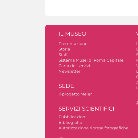
IL MUSEO
Presentazione
Storia
Staff
S
Sistema Musei di Roma Capitale
Carta dei servizi
V
Newsletter
A
SEDE
Il progetto Meier
SERVIZI SCIENTIFICI
Pubblicazioni
Bibliografia
Autorizzazione riprese fotografiche