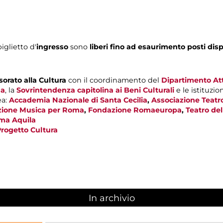
biglietto d'
ingresso
sono
liberi fino ad esaurimento posti disp
orato alla Cultura
con il coordinamento del
Dipartimento Atti
ma
, la
Sovrintendenza capitolina ai Beni Culturali
e le istituzio
ea:
Accademia Nazionale di Santa Cecilia
,
Associazione Teatr
ione Musica per Roma
,
Fondazione Romaeuropa
,
Teatro de
ma Aquila
rogetto Cultura
In archivio