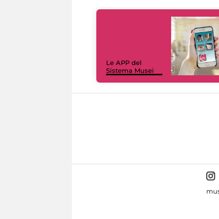
Le APP del
Sistema Musei
mus