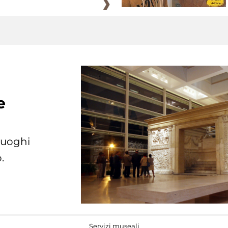
e
 luoghi
.
Servizi museali