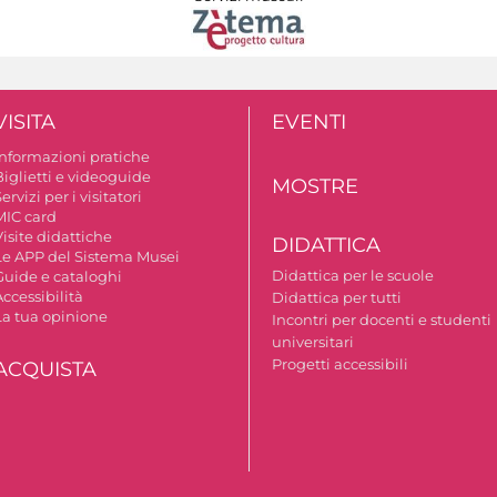
VISITA
EVENTI
Informazioni pratiche
Biglietti e videoguide
MOSTRE
ervizi per i visitatori
MIC card
isite didattiche
DIDATTICA
Le APP del Sistema Musei
Didattica per le scuole
Guide e cataloghi
ccessibilità
Didattica per tutti
La tua opinione
Incontri per docenti e studenti
universitari
Progetti accessibili
ACQUISTA