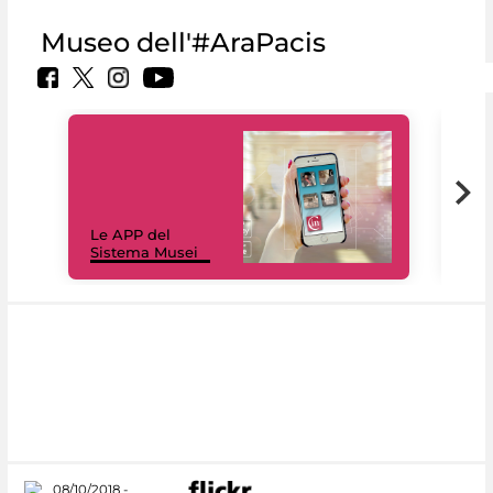
Museo dell'#AraPacis
Il 
Le APP del
Mus
Sistema Musei
net