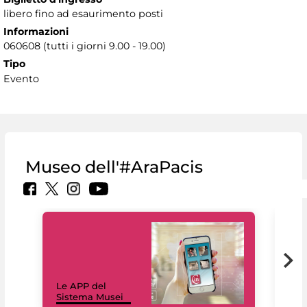
libero fino ad esaurimento posti
Informazioni
060608 (tutti i giorni 9.00 - 19.00)
Tipo
Evento
Museo dell'#AraPacis
Il 
Le APP del
Mus
Sistema Musei
net