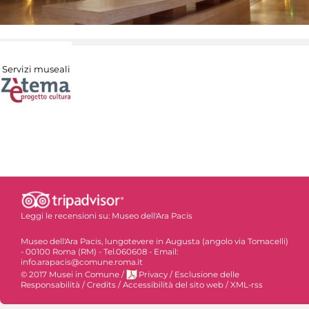
Servizi museali
Leggi le recensioni su:
Museo dell'Ara Pacis
Museo dell'Ara Pacis, lungotevere in Augusta (angolo via Tomacelli)
- 00100 Roma (RM) - Tel.060608 - Email:
info.arapacis@comune.roma.it
© 2017 Musei in Comune
/
Privacy
/
Esclusione delle
Responsabilità
/
Credits
/
Accessibilità del sito web
/
XML-rss