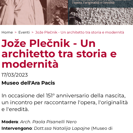
Home
>
Eventi
>
Jože Plečnik - Un architetto tra storia e modernità
Tu sei qui
Jože Plečnik - Un
architetto tra storia e
modernità
17/03/2023
Museo dell'Ara Pacis
In occasione del 151° anniversario della nascita,
un incontro per raccontarne l'opera, l'originalità
e l'eredità.
Modera
:
Arch. Paola Pisanelli Nero
Intervengono
:
Dott.ssa Natalija Lapajne
(Museo di