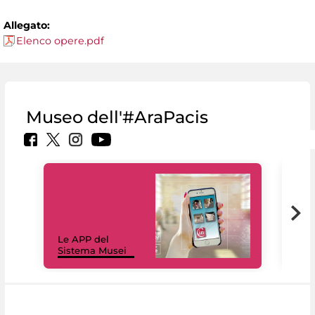
Allegato:
Elenco opere.pdf
Museo dell'#AraPacis
Il 
Le APP del
Mus
Sistema Musei
net