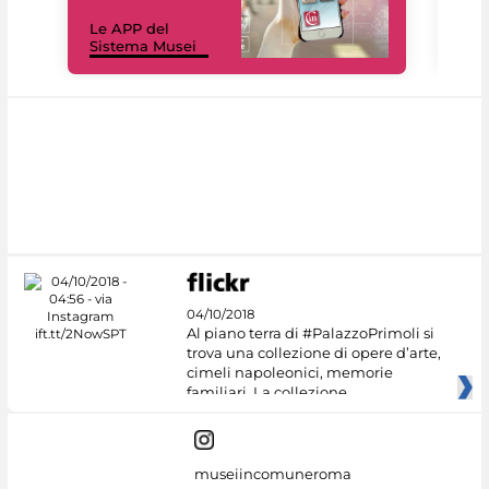
Il 
Le APP del
Mus
Sistema Musei
net
04/10/2018
Al piano terra di #PalazzoPrimoli si
trova una collezione di opere d’arte,
cimeli napoleonici, memorie
familiari. La collezione
museiincomuneroma