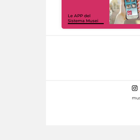
Le APP del
Sistema Musei
mus