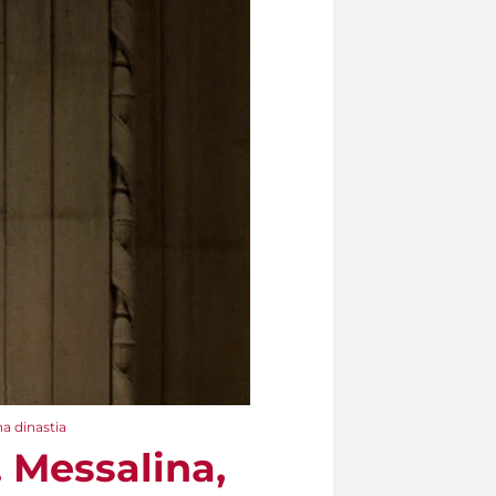
na dinastia
. Messalina,