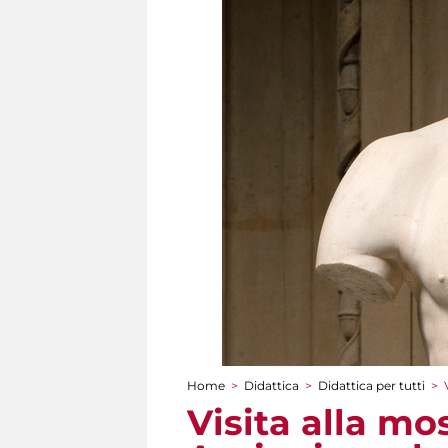
Home
>
Didattica
>
Didattica per tutti
>
Tu sei qui
Visita alla mo