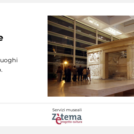
e
 luoghi
.
Servizi museali