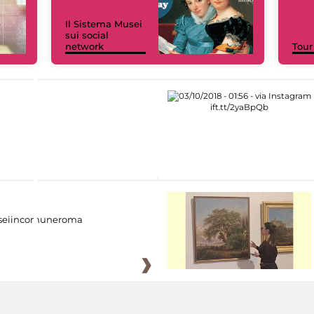
Il Sistema Musei
sui social
network
Tour
eiincomuneroma