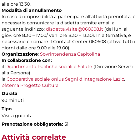
alle ore 13.30.
Modalità di annullamento
In caso di impossibilità a partecipare all’attività prenotata, è
necessario comunicare la disdetta tramite email al
seguente indirizzo:
disdetta.visite@060608.it
(dal lun. al
giov. ore 8.30 – 17.00/ ven. ore 8.30 – 13.30). In alternativa, è
necessario chiamare il Contact Center 060608 (attivo tutti i
giorni dalle ore 9.00 alle 19.00).
Organizzazione
:
Sovrintendenza Capitolina
In collaborazione con:
il
Dipartimento Politiche sociali e Salute
(Direzione Servizi
alla Persona)
la
Cooperativa sociale onlus Segni d’Integrazione Lazio
,
Zètema Progetto Cultura
Durata
90 minuti
Tipo
Visita guidata
Prenotazione obbligatoria:
Sì
Attività correlate