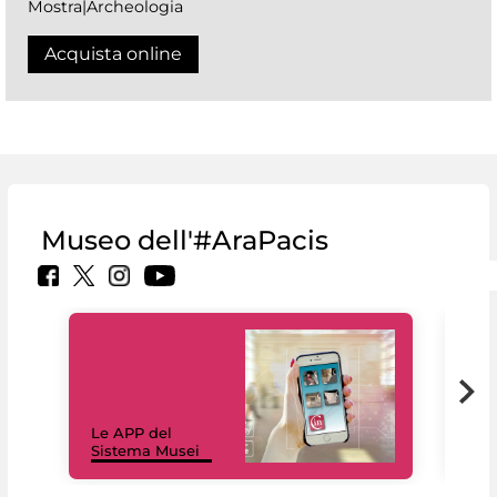
Mostra|Archeologia
Acquista online
Museo dell'#AraPacis
Il 
Le APP del
Mus
Sistema Musei
net