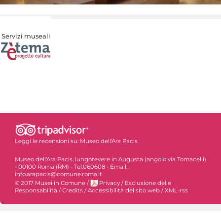
Servizi museali
Leggi le recensioni su:
Museo dell'Ara Pacis
Museo dell'Ara Pacis, lungotevere in Augusta (angolo via Tomacelli)
- 00100 Roma (RM) - Tel.060608 - Email:
info.arapacis@comune.roma.it
© 2017 Musei in Comune
/
Privacy
/
Esclusione delle
Responsabilità
/
Credits
/
Accessibilità del sito web
/
XML-rss