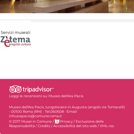
Servizi museali
Leggi le recensioni su:
Museo dell'Ara Pacis
Museo dell'Ara Pacis, lungotevere in Augusta (angolo via Tomacelli)
- 00100 Roma (RM) - Tel.060608 - Email:
info.arapacis@comune.roma.it
© 2017 Musei in Comune
/
Privacy
/
Esclusione delle
Responsabilità
/
Credits
/
Accessibilità del sito web
/
XML-rss