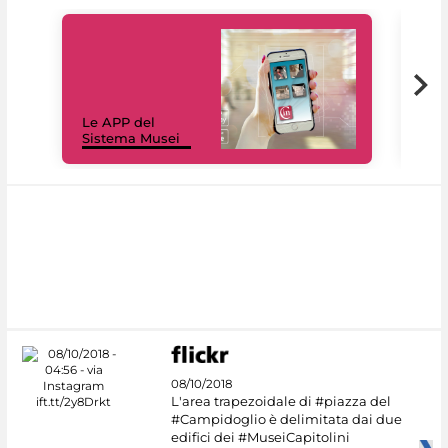
Il 
Le APP del
Mus
Sistema Musei
net
08/10/2018
L'area trapezoidale di #piazza del
#Campidoglio è delimitata dai due
edifici dei #MuseiCapitolini