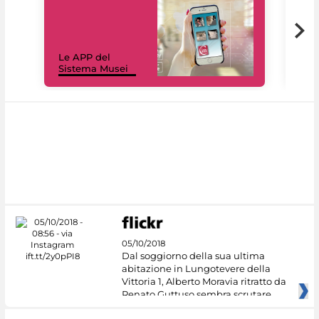
Il 
Le APP del
Mus
Sistema Musei
net
05/10/2018
Dal soggiorno della sua ultima
abitazione in Lungotevere della
Vittoria 1, Alberto Moravia ritratto da
Renato Guttuso sembra scrutare