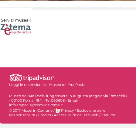
Servizi museali
Leggi le recensioni su:
Museo dell'Ara Pacis
Museo dell'Ara Pacis, lungotevere in Augusta (angolo via Tomacelli)
- 00100 Roma (RM) - Tel.060608 - Email:
info.arapacis@comune.roma.it
© 2017 Musei in Comune
/
Privacy
/
Esclusione delle
Responsabilità
/
Credits
/
Accessibilità del sito web
/
XML-rss