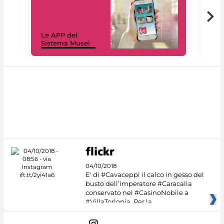
Il 
Le APP del
Mus
Sistema Musei
net
04/10/2018
E' di #Cavaceppi il calco in gesso del
busto dell’imperatore #Caracalla
conservato nel #CasinoNobile a
#VillaTorlonia. Per la