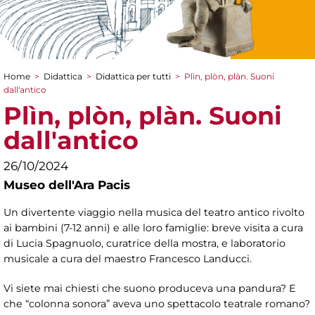
Home
>
Didattica
>
Didattica per tutti
>
Plìn, plòn, plàn. Suoni
Tu sei qui
dall'antico
Plìn, plòn, plàn. Suoni
dall'antico
26/10/2024
Museo dell'Ara Pacis
Un divertente viaggio nella musica del teatro antico rivolto
ai bambini (7-12 anni) e alle loro famiglie: breve visita a cura
di Lucia Spagnuolo, curatrice della mostra, e laboratorio
musicale a cura del maestro Francesco Landucci.
Vi siete mai chiesti che suono produceva una pandura? E
che “colonna sonora” aveva uno spettacolo teatrale romano?