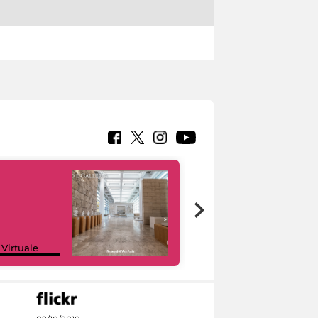
Google Arts &
 Virtuale
Culture