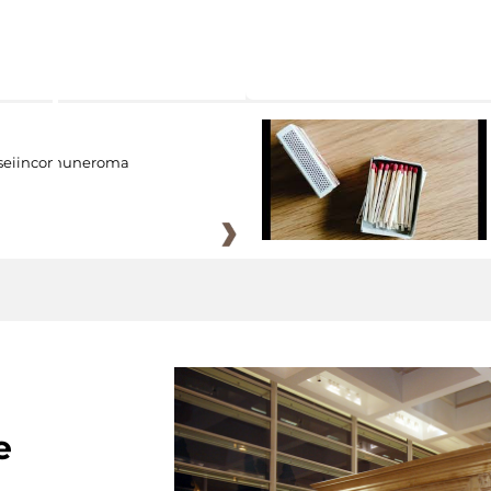
eiincomuneroma
e