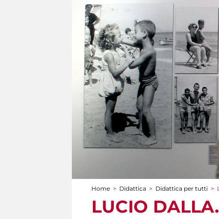
Home
>
Didattica
>
Didattica per tutti
>
Tu sei qui
LUCIO DALLA. 