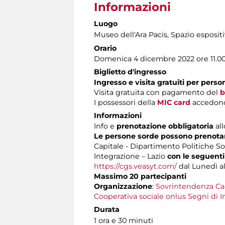
Informazioni
Luogo
Museo dell'Ara Pacis
, Spazio esposit
Orario
Domenica 4 dicembre 2022 ore 11.0
Biglietto d'ingresso
Ingresso e visita gratuiti per pers
Visita gratuita con pagamento del
b
I possessori della
MIC card
accedono 
Informazioni
Info e
prenotazione obbligatoria
all
Le persone sorde possono prenotare
Capitale - Dipartimento Politiche Soc
Integrazione – Lazio
con le seguenti
https://cgs.veasyt.com/
dal Lunedì al 
Massimo 20 partecipanti
Organizzazione
:
Sovrintendenza Ca
Cooperativa sociale onlus Segni di I
Durata
1 ora e 30 minuti