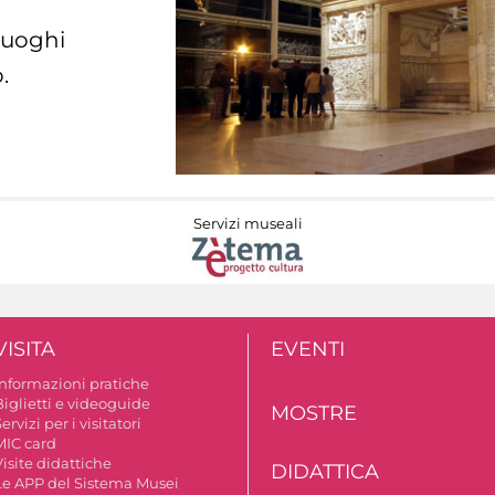
 luoghi
.
Servizi museali
VISITA
EVENTI
Informazioni pratiche
Biglietti e videoguide
MOSTRE
ervizi per i visitatori
MIC card
isite didattiche
DIDATTICA
Le APP del Sistema Musei