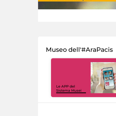
Museo dell'#AraPacis
Le APP del
Sistema Musei