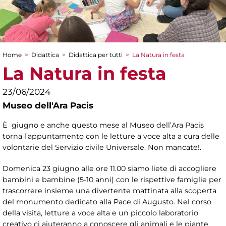
Home
>
Didattica
>
Didattica per tutti
>
La Natura in festa
Tu sei qui
La Natura in festa
23/06/2024
Museo dell'Ara Pacis
È giugno e anche questo mese al Museo dell’Ara Pacis
torna l’appuntamento con le letture a voce alta a cura delle
volontarie del Servizio civile Universale. Non mancate!.
Domenica 23 giugno alle ore 11.00 siamo liete di accogliere
bambini e bambine (5-10 anni) con le rispettive famiglie per
trascorrere insieme una divertente mattinata alla scoperta
del monumento dedicato alla Pace di Augusto. Nel corso
della visita, letture a voce alta e un piccolo laboratorio
creativo ci aiuteranno a conoscere gli animali e le piante