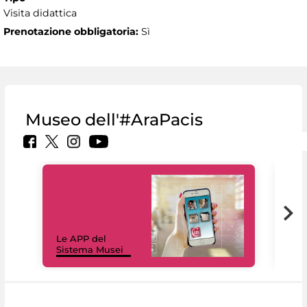
Visita didattica
Prenotazione obbligatoria:
Sì
Museo dell'#AraPacis
Il 
Le APP del
Mus
Sistema Musei
net