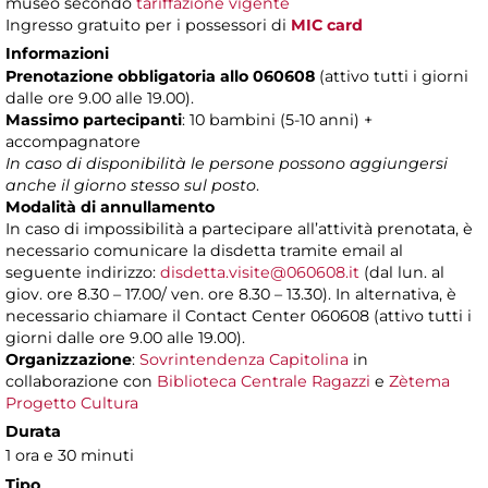
museo secondo
tariffazione vigente
Ingresso gratuito per i possessori di
MIC card
Informazioni
Prenotazione obbligatoria allo 060608
(attivo tutti i giorni
dalle ore 9.00 alle 19.00).
Massimo partecipanti
: 10 bambini (5-10 anni) +
accompagnatore
In caso di disponibilità le persone possono aggiungersi
anche il giorno stesso sul posto
.
Modalità di annullamento
In caso di impossibilità a partecipare all’attività prenotata, è
necessario comunicare la disdetta tramite email al
seguente indirizzo:
disdetta.visite@060608.it
(dal lun. al
giov. ore 8.30 – 17.00/ ven. ore 8.30 – 13.30). In alternativa, è
necessario chiamare il Contact Center 060608 (attivo tutti i
giorni dalle ore 9.00 alle 19.00).
Organizzazione
:
Sovrintendenza Capitolina
in
collaborazione con
Biblioteca Centrale Ragazzi
e
Zètema
Progetto Cultura
Durata
1 ora e 30 minuti
Tipo