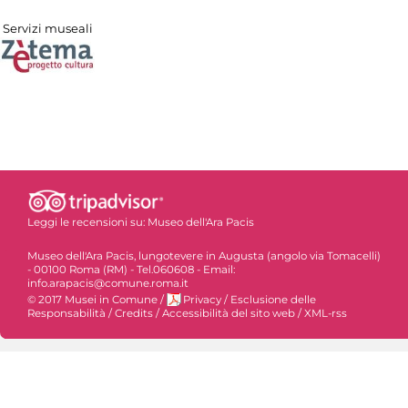
Servizi museali
Leggi le recensioni su:
Museo dell'Ara Pacis
Museo dell'Ara Pacis, lungotevere in Augusta (angolo via Tomacelli)
- 00100 Roma (RM) - Tel.060608 - Email:
info.arapacis@comune.roma.it
© 2017 Musei in Comune
/
Privacy
/
Esclusione delle
Responsabilità
/
Credits
/
Accessibilità del sito web
/
XML-rss