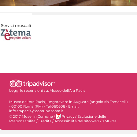
Servizi museali
Leggi le recensioni su:
Museo dell'Ara Pacis
Museo dell'Ara Pacis, lungotevere in Augusta (angolo via Tomacelli)
- 00100 Roma (RM) - Tel.060608 - Email:
info.arapacis@comune.roma.it
© 2017 Musei in Comune
/
Privacy
/
Esclusione delle
Responsabilità
/
Credits
/
Accessibilità del sito web
/
XML-rss