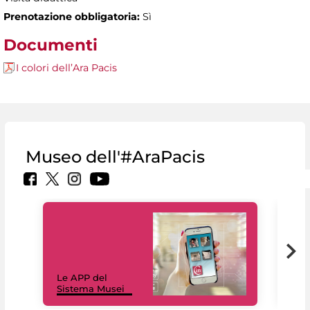
Prenotazione obbligatoria:
Sì
Documenti
I colori dell’Ara Pacis
Museo dell'#AraPacis
Il 
Le APP del
Mus
Sistema Musei
net