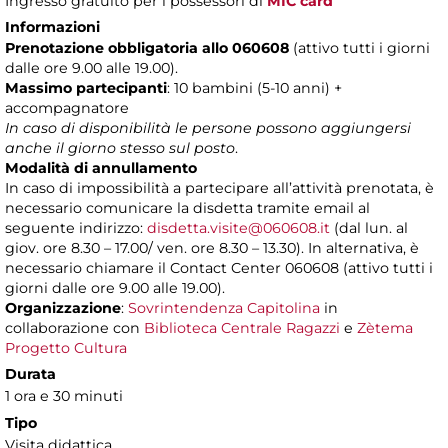
Ingresso gratuito per i possessori di
MIC card
Informazioni
Prenotazione obbligatoria allo 060608
(attivo tutti i giorni
dalle ore 9.00 alle 19.00).
Massimo partecipanti
: 10 bambini (5-10 anni) +
accompagnatore
In caso di disponibilità le persone possono aggiungersi
anche il giorno stesso sul posto
.
Modalità di annullamento
In caso di impossibilità a partecipare all’attività prenotata, è
necessario comunicare la disdetta tramite email al
seguente indirizzo:
disdetta.visite@060608.it
(dal lun. al
giov. ore 8.30 – 17.00/ ven. ore 8.30 – 13.30). In alternativa, è
necessario chiamare il Contact Center 060608 (attivo tutti i
giorni dalle ore 9.00 alle 19.00).
Organizzazione
:
Sovrintendenza Capitolina
in
collaborazione con
Biblioteca Centrale Ragazzi
e
Zètema
Progetto Cultura
Durata
1 ora e 30 minuti
Tipo
Visita didattica