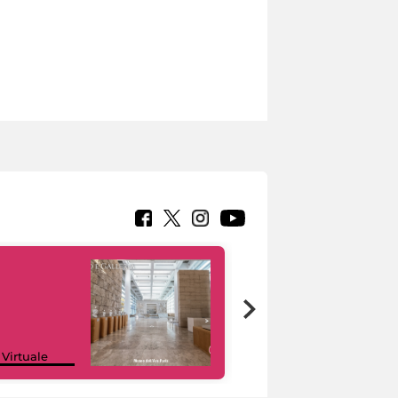
Google Arts &
 Virtuale
Culture