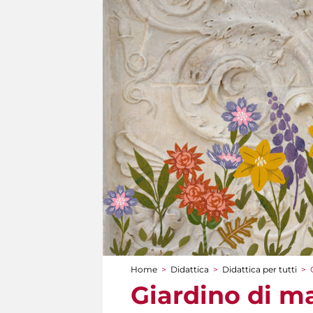
Home
>
Didattica
>
Didattica per tutti
>
Tu sei qui
Giardino di 