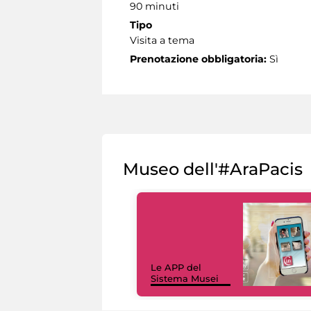
90 minuti
Tipo
Visita a tema
Prenotazione obbligatoria:
Sì
Museo dell'#AraPacis
Le APP del
Sistema Musei