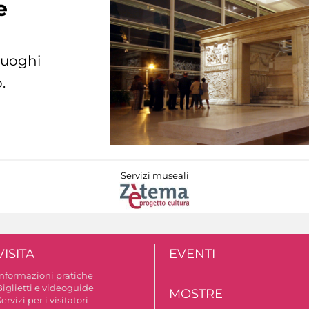
e
 luoghi
.
Servizi museali
VISITA
EVENTI
Informazioni pratiche
Biglietti e videoguide
MOSTRE
ervizi per i visitatori