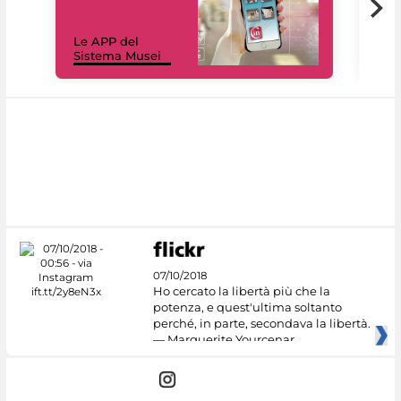
Il 
Le APP del
Mus
Sistema Musei
net
07/10/2018
Ho cercato la libertà più che la
potenza, e quest'ultima soltanto
perché, in parte, secondava la libertà.
— Marguerite Yourcenar