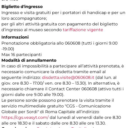
Biglietto d'ingresso
Ingresso e visita gratuiti per i portatori di handicap e per un
loro accompagnatore;
per gli altri attività gratuita con pagamento del biglietto
d’ingresso al museo secondo
tariffazione vigente
Informazioni
Prenotazione obbligatoria allo 060608 (tutti i giorni 9.00
-19.00)
Max 16 partecipanti
Modalità di annullamento
In caso di impossibilità a partecipare all’attività prenotata, è
necessario comunicare la disdetta tramite email al
seguente indirizzo:
disdetta.visite@060608.it
(dal lun. al
giov. ore 8.30 – 17.00/ ven. ore 8.30 – 13.30). In alternativa, è
necessario chiamare il Contact Center 060608 (attivo tutti i
giorni dalle ore 9.00 alle 19.00).
Le persone sorde possono prenotare la visita tramite il
servizio multimediale gratuito "CGS - Comunicazione
Globale per Sordi" di Roma Capitale all’indirizzo
https://cgs.veasyt.com/
dal lunedì al venerdì dalle ore 8.30
alle ore 18.30 e il sabato dalle ore 8.30 alle ore 13.30.