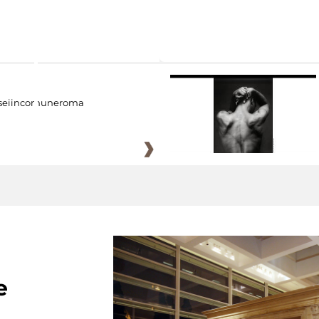
eiincomuneroma
e