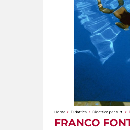
Home
>
Didattica
>
Didattica per tutti
>
Tu sei qui
FRANCO FONTAN