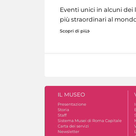
Eventi unici in alcuni dei
più straordinari al mondo
Scopri di più
IL MUSEO
Presentazione
Storia
Staff
S
Sistema Musei di Roma Capitale
Carta dei servizi
V
Newsletter