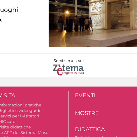
 luoghi
.
Servizi museali
VISITA
EVENTI
Informazioni pratiche
Biglietti e videoguide
MOSTRE
ervizi per i visitatori
MIC card
isite didattiche
DIDATTICA
Le APP del Sistema Musei