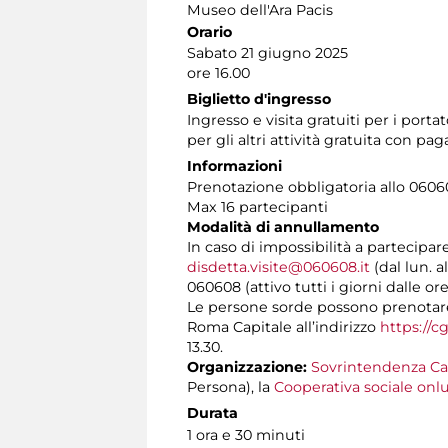
Museo dell'Ara Pacis
Orario
Sabato 21 giugno 2025
ore 16.00
Biglietto d'ingresso
Ingresso e visita gratuiti per i por
per gli altri attività gratuita con 
Informazioni
Prenotazione obbligatoria allo 060608
Max 16 partecipanti
Modalità di annullamento
In caso di impossibilità a partecipar
disdetta.visite@060608.it
(dal lun. a
060608 (attivo tutti i giorni dalle ore
Le persone sorde possono prenotare l
Roma Capitale all’indirizzo
https://c
13.30.
Organizzazione:
Sovrintendenza Ca
Persona), la
Cooperativa sociale onlu
Durata
1 ora e 30 minuti