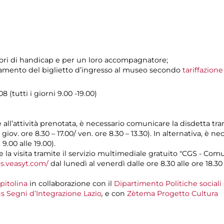
tatori di handicap e per un loro accompagnatore;
pagamento del biglietto d’ingresso al museo secondo
tariffazion
 (tutti i giorni 9.00 -19.00)
e all’attività prenotata, è necessario comunicare la disdetta tr
l giov. ore 8.30 – 17.00/ ven. ore 8.30 – 13.30). In alternativa, è
 9.00 alle 19.00).
a visita tramite il servizio multimediale gratuito "CGS - Com
gs.veasyt.com/
dal lunedì al venerdì dalle ore 8.30 alle ore 18.30 
pitolina
in collaborazione con il
Dipartimento Politiche sociali
s Segni d’Integrazione Lazio
,
e con
Zètema Progetto Cultura