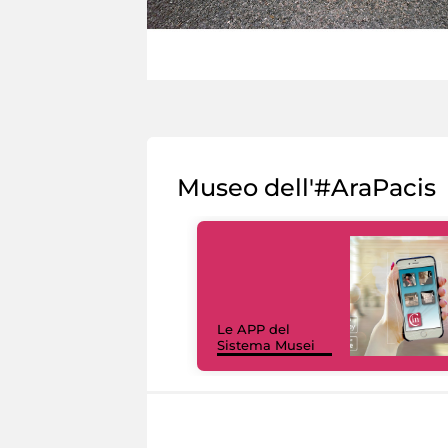
Museo dell'#AraPacis
Le APP del
Sistema Musei