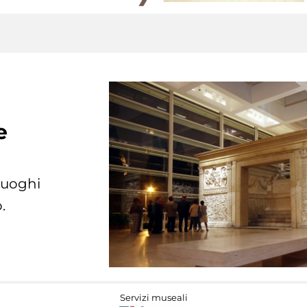
e
 luoghi
.
Servizi museali