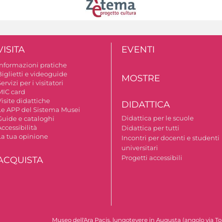
VISITA
EVENTI
Informazioni pratiche
Biglietti e videoguide
MOSTRE
ervizi per i visitatori
MIC card
isite didattiche
DIDATTICA
Le APP del Sistema Musei
Didattica per le scuole
Guide e cataloghi
ccessibilità
Didattica per tutti
La tua opinione
Incontri per docenti e studenti
universitari
Progetti accessibili
ACQUISTA
Museo dell'Ara Pacis, lungotevere in Augusta (angolo via To