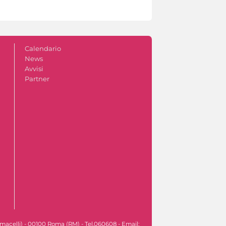
Calendario
News
Avvisi
Partner
macelli) - 00100 Roma (RM) - Tel.060608 - Email: