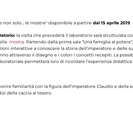
 e non solo… le mostre" disponibile a partire
dal 15 aprile 2019
.
atorio:
la visita che precederà il laboratorio sarà strutturata c
della
mostra
. Partendo dalla prima sala “Una famiglia al potere”,
zioni interattive a conoscere la storia dell’imperatore e delle su
no attraverso il disegno e i colori i concetti recepiti. La possib
 laboratoriale permetterà loro di ricordare l’esperienza didattica
vorire familiarità con la figura dell’imperatore Claudio e della s
izi della caccia al tesoro.