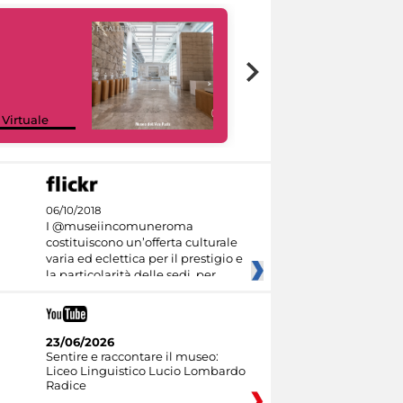
Google Arts &
 Virtuale
Culture
06/10/2018
I @museiincomuneroma
costituiscono un’offerta culturale
varia ed eclettica per il prestigio e
la particolarità delle sedi, per
23/06/2026
Sentire e raccontare il museo:
Liceo Linguistico Lucio Lombardo
Radice