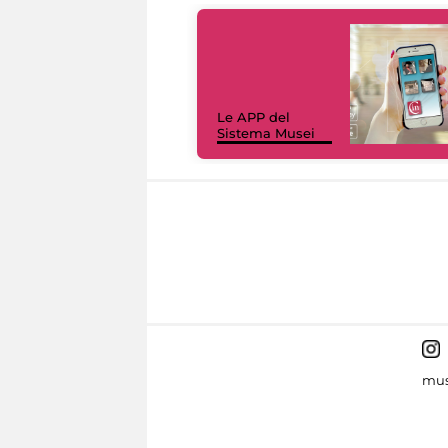
Le APP del
Sistema Musei
mus