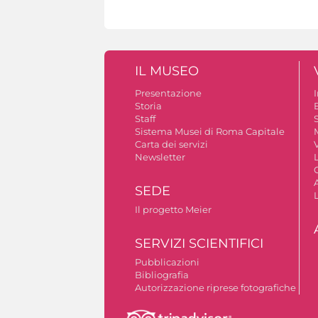
IL MUSEO
Presentazione
Storia
Staff
S
Sistema Musei di Roma Capitale
Carta dei servizi
V
Newsletter
A
SEDE
Il progetto Meier
SERVIZI SCIENTIFICI
Pubblicazioni
Bibliografia
Autorizzazione riprese fotografiche