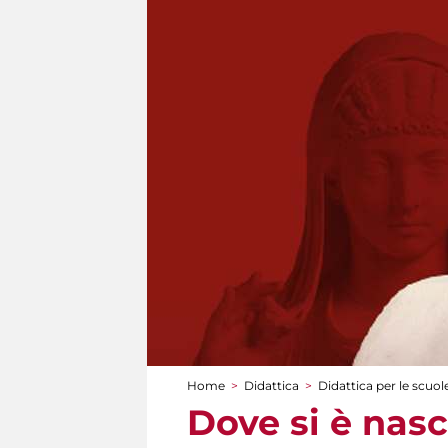
Home
>
Didattica
>
Didattica per le scuol
Tu sei qui
Dove si è nasc