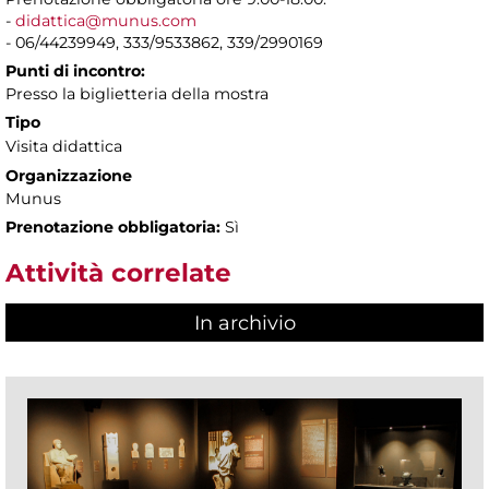
-
didattica@munus.com
- 06/44239949, 333/9533862, 339/2990169
Punti di incontro:
Presso la biglietteria della mostra
Tipo
Visita didattica
Organizzazione
Munus
Prenotazione obbligatoria:
Sì
Attività correlate
In archivio