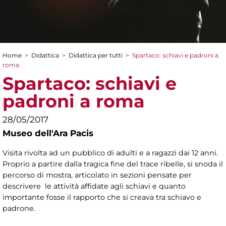
Home
>
Didattica
>
Didattica per tutti
>
Spartaco: schiavi e padroni a
Tu sei qui
roma
Spartaco: schiavi e
padroni a roma
28/05/2017
Museo dell'Ara Pacis
Visita rivolta ad un pubblico di adulti e a ragazzi dai 12 anni.
Proprio a partire dalla tragica fine del trace ribelle, si snoda il
percorso di mostra, articolato in sezioni pensate per
descrivere le attività affidate agli schiavi e quanto
importante fosse il rapporto che si creava tra schiavo e
padrone.