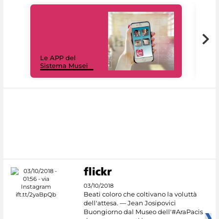
Il 
Le APP del
Mus
Sistema Musei
net
03/10/2018
Beati coloro che coltivano la voluttà
dell'attesa. — Jean Josipovici
Buongiorno dal Museo dell'#AraPacis