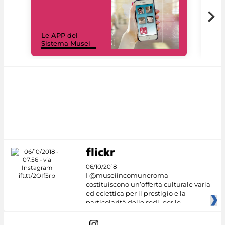
Il 
Le APP del
Mus
Sistema Musei
net
06/10/2018
I @museiincomuneroma
costituiscono un’offerta culturale varia
ed eclettica per il prestigio e la
particolarità delle sedi, per le