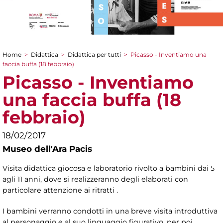
Home
>
Didattica
>
Didattica per tutti
>
Picasso - Inventiamo una
Tu sei qui
faccia buffa (18 febbraio)
Picasso - Inventiamo
una faccia buffa (18
febbraio)
18/02/2017
Museo dell'Ara Pacis
Visita didattica giocosa e laboratorio rivolto a bambini dai 5
agli 11 anni, dove si realizzeranno degli elaborati con
particolare attenzione ai ritratti .
I bambini verranno condotti in una breve visita introduttiva
al personaggio e al suo linguaggio figurativo, per poi