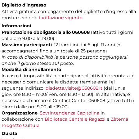
Biglietto d'ingresso
Attività gratuita con pagamento del biglietto d’ingresso alla
mostra secondo
tariffazione vigente
Informazioni
Prenotazione obbligatoria allo 060608
(attivo tutti i giorni
dalle ore 9.00 alle 19.00).
Massimo partecipanti
: 12 bambini dai 6 agli 11 anni (+
accompagnatori fino a un totale di 25 persone)
In caso di disponibilità le persone possono aggiungersi
anche il giorno stesso sul posto
.
Modalità di annullamento
In caso di impossibilità a partecipare all’attività prenotata, è
necessario comunicare la disdetta tramite email al
seguente indirizzo:
disdetta.visite@060608.it
(dal lun. al
giov. ore 8.30 – 17.00/ ven. ore 8.30 – 13.30). In alternativa, è
necessario chiamare il Contact Center 060608 (attivo tutti i
giorni dalle ore 9.00 alle 19.00).
Organizzazione
:
Sovrintendenza Capitolina
in
collaborazione con
Biblioteca Centrale Ragazzi
e
Zètema
Progetto Cultura
Durata