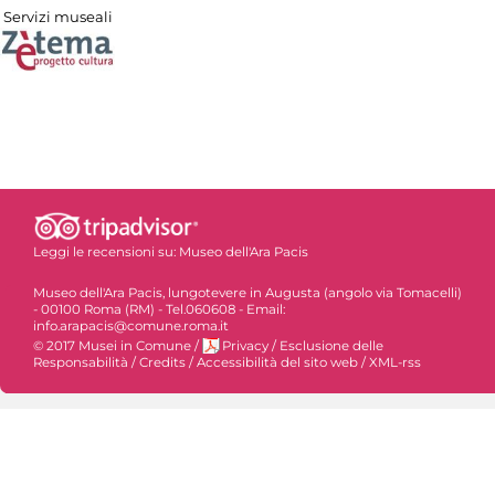
Servizi museali
Leggi le recensioni su:
Museo dell'Ara Pacis
Museo dell'Ara Pacis, lungotevere in Augusta (angolo via Tomacelli)
- 00100 Roma (RM) - Tel.060608 - Email:
info.arapacis@comune.roma.it
© 2017 Musei in Comune
/
Privacy
/
Esclusione delle
Responsabilità
/
Credits
/
Accessibilità del sito web
/
XML-rss