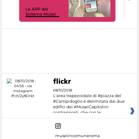
Il 
Le APP del
Mus
Sistema Musei
net
08/10/2018
L'area trapezoidale di #piazza del
#Campidoglio è delimitata dai due
edifici dei #MuseiCapitolini
contrapposti, che con le
museiincomuneroma