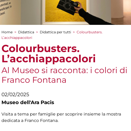
Home
>
Didattica
>
Didattica per tutti
>
Colourbusters.
Tu sei qui
L’acchiappacolori
Colourbusters.
L’acchiappacolori
Al Museo si racconta: i colori di
Franco Fontana
02/02/2025
Museo dell'Ara Pacis
Visita a tema per famiglie per scoprire insieme la mostra
dedicata a Franco Fontana.