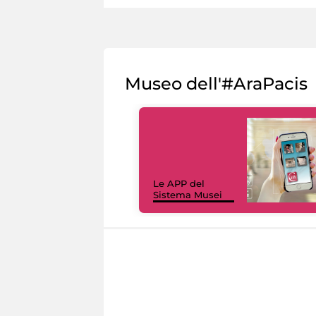
Museo dell'#AraPacis
Le APP del
Sistema Musei