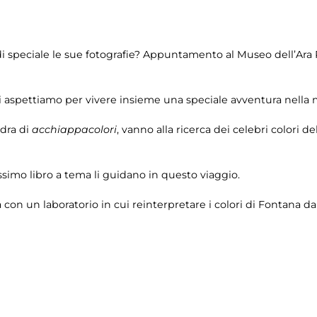
 speciale le sue fotografie? Appuntamento al Museo dell’Ara P
 vi aspettiamo per vivere insieme una speciale avventura nella
adra di
acchiappacolori
, vanno alla ricerca dei celebri colori del
simo libro a tema li guidano in questo viaggio.
à con un laboratorio in cui reinterpretare i colori di Fontana d