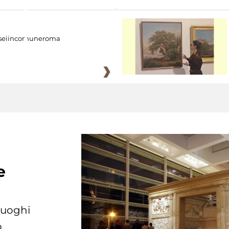
eiincomuneroma
e
 luoghi
.