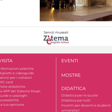
Servizi museali
VISITA
EVENTI
Informazioni pratiche
Biglietti e videoguide
MOSTRE
ervizi per i visitatori
MIC card
isite didattiche
DIDATTICA
Le APP del Sistema Musei
Didattica per le scuole
Guide e cataloghi
ccessibilità
Didattica per tutti
La tua opinione
Incontri per docenti e studenti
universitari