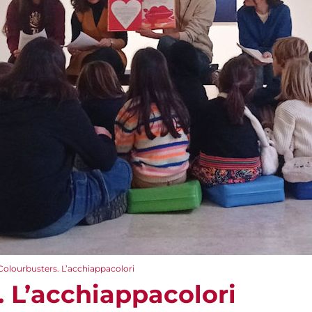
Colourbusters. L’acchiappacolori
. L’acchiappacolori