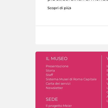
Scopri di più
IL MUSEO
Presentazione
Storia
Staff
S
Sistema Musei di Roma Capitale
Carta dei servizi
V
Newsletter
A
SEDE
Il progetto Meier