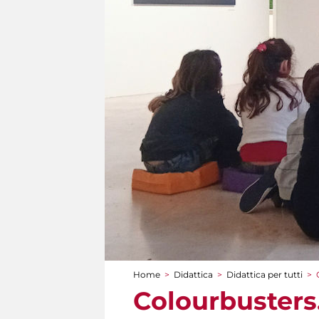
Home
>
Didattica
>
Didattica per tutti
>
Tu sei qui
Colourbusters