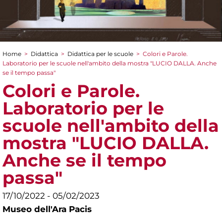
Home
>
Didattica
>
Didattica per le scuole
>
Colori e Parole.
Tu sei qui
Laboratorio per le scuole nell'ambito della mostra "LUCIO DALLA. Anche
se il tempo passa"
Colori e Parole.
Laboratorio per le
scuole nell'ambito della
mostra "LUCIO DALLA.
Anche se il tempo
passa"
17/10/2022 - 05/02/2023
Museo dell'Ara Pacis