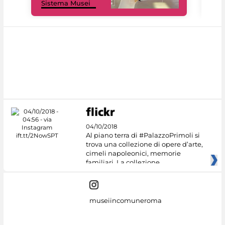
Sistema Musei
net
04/10/2018
Al piano terra di #PalazzoPrimoli si
trova una collezione di opere d’arte,
cimeli napoleonici, memorie
familiari. La collezione
museiincomuneroma