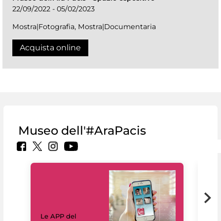
22/09/2022 - 05/02/2023
Mostra|Fotografia, Mostra|Documentaria
Acquista online
Museo dell'#AraPacis
Il 
Le APP del
Mus