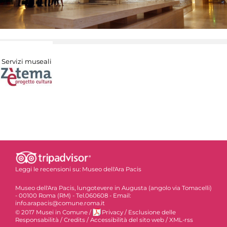
Servizi museali
Leggi le recensioni su:
Museo dell'Ara Pacis
Museo dell'Ara Pacis, lungotevere in Augusta (angolo via Tomacelli)
- 00100 Roma (RM) - Tel.060608 - Email:
info.arapacis@comune.roma.it
© 2017 Musei in Comune
/
Privacy
/
Esclusione delle
Responsabilità
/
Credits
/
Accessibilità del sito web
/
XML-rss