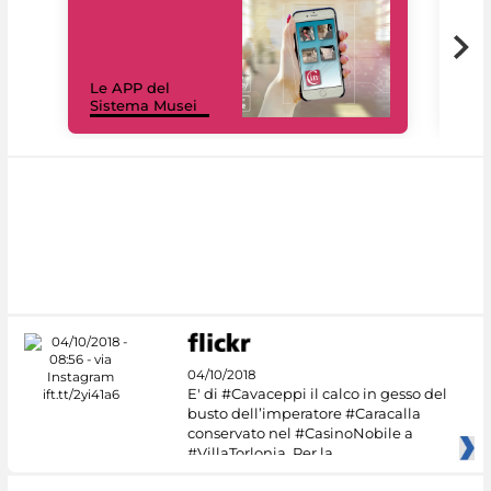
Il 
Le APP del
Mus
Sistema Musei
net
04/10/2018
E' di #Cavaceppi il calco in gesso del
busto dell’imperatore #Caracalla
conservato nel #CasinoNobile a
#VillaTorlonia. Per la