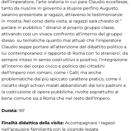
dell’imperatore, l’arte oratoria in cui pare Claudio eccellesse,
tanto da riuscire in gioventù a stupire perfino Augusto,
saranno presentate ai ragazzi, attraverso le testimonianze
in mostra. Nel corso della visita, ai ragazzi sarà chiesto di ‘’
parlare in pubblico ’’ dinanzi al proprio gruppo classe,
attivando così un vivace confronto all’interno del gruppo
stesso su tematiche quanto mai attuali che l’imperatore
Claudio seppe portare all’attenzione del dibattito politico a
lui contemporaneo: il rapporto di Roma con ‘lo straniero’, da
sempre inteso in senso costruttivo e positivo, l’integrazione
all’interno del corpo civico e politico dei cittadini
dell’Impero non romani, come i Galli; ma anche
problematiche dal più spiccato carattere pratico, come il
riscatto degli schiavi malati abbandonati dai loro padroni e
la costruzione di opere pubbliche, rivolte soprattutto al
bene comune sia a Roma che nel resto dell’Impero.
Durata:
90’
Finalità didattica della visita:
Accompagnare i ragazzi
nell’acquisire familiarità con le vicende legate