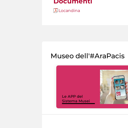
Documenti
Locandina
Museo dell'#AraPacis
Le APP del
Sistema Musei