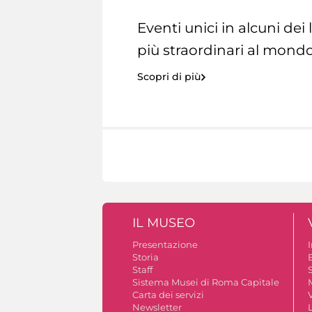
Eventi unici in alcuni dei
più straordinari al mondo
Scopri di più
IL MUSEO
Presentazione
Storia
Staff
S
Sistema Musei di Roma Capitale
Carta dei servizi
V
Newsletter