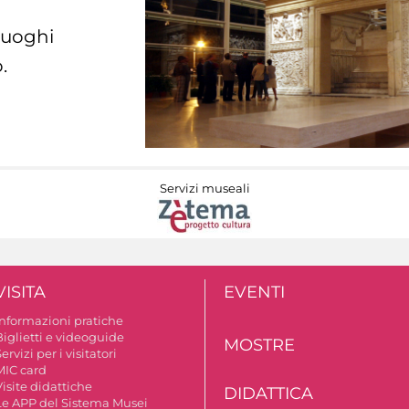
 luoghi
.
Servizi museali
VISITA
EVENTI
Informazioni pratiche
Biglietti e videoguide
MOSTRE
ervizi per i visitatori
MIC card
isite didattiche
DIDATTICA
Le APP del Sistema Musei