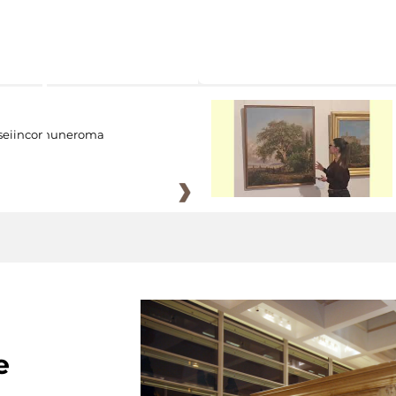
eiincomuneroma
e