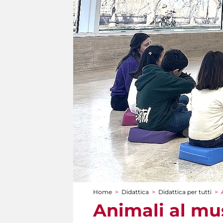
Home
>
Didattica
>
Didattica per tutti
>
Tu sei qui
Animali al mu