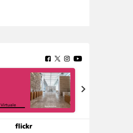
Google Arts &
 Virtuale
Culture