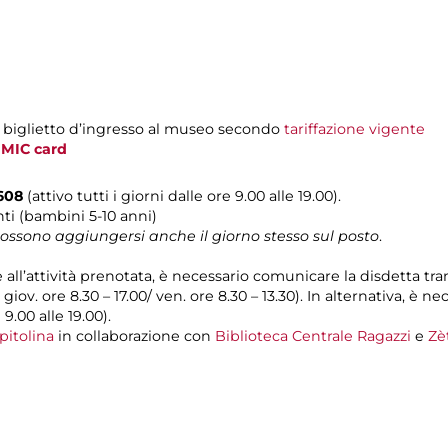
l biglietto d’ingresso al museo secondo
tariffazione vigente
i
MIC card
0608
(attivo tutti i giorni dalle ore 9.00 alle 19.00).
nti (bambini 5-10 anni)
 possono aggiungersi anche il giorno stesso sul posto
.
e all’attività prenotata, è necessario comunicare la disdetta tr
l giov. ore 8.30 – 17.00/ ven. ore 8.30 – 13.30). In alternativa, è
 9.00 alle 19.00).
pitolina
in collaborazione con
Biblioteca Centrale Ragazzi
e
Zè