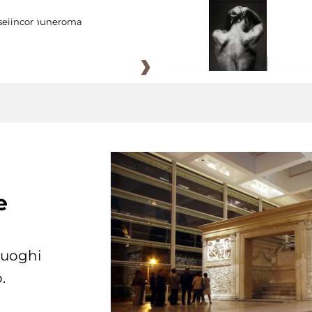
eiincomuneroma
e
 luoghi
.