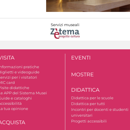
Servizi museali
VISITA
EVENTI
Informazioni pratiche
Biglietti e videoguide
MOSTRE
ervizi per i visitatori
MIC card
isite didattiche
DIDATTICA
Le APP del Sistema Musei
Didattica per le scuole
Guide e cataloghi
ccessibilità
Didattica per tutti
La tua opinione
Incontri per docenti e studenti
universitari
Progetti accessibili
ACQUISTA