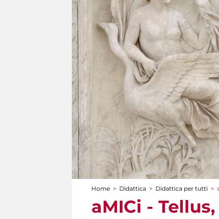
Home
>
Didattica
>
Didattica per tutti
>
Tu sei qui
aMICi - Tellus,