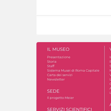
IL MUSEO
Presentazione
Storia
Staff
S
Sistema Musei di Roma Capitale
Carta dei servizi
V
Newsletter
A
SEDE
Il progetto Meier
SERVIZI SCIENTIFICI