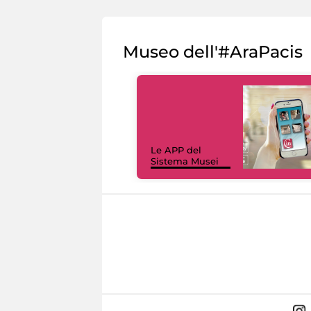
Museo dell'#AraPacis
Le APP del
Sistema Musei