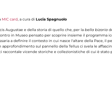
a
MIC card
, a cura di
Lucia Spagnuolo
cis Augustae e della storia di quello che, per la
bella bizaria
de
n incontro in Museo pensato per scoprire insieme il programm
a a definire il contesto in cui nasce l'altare della Pace, il per
. Un approfondimento sul pannello della Tellus ci svela le affasc
i raccontale vicende storiche e collezionistiche di cui è stato 