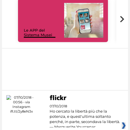
Il 
Le APP del
Mus
Sistema Musei
net
07/10/2018
Ho cercato la libertà più che la
potenza, e quest'ultima soltanto
perché, in parte, secondava la libertà.
— Marguerite Yourcenar