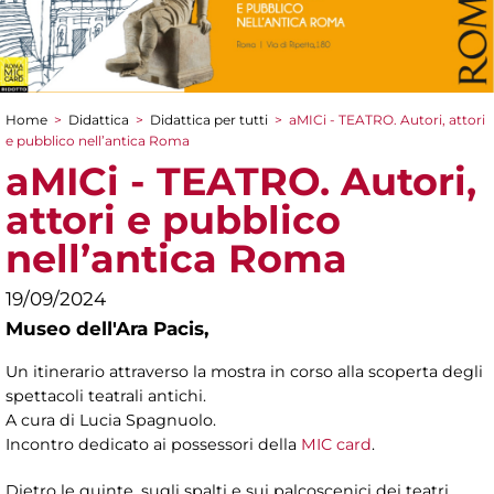
Home
>
Didattica
>
Didattica per tutti
>
aMICi - TEATRO. Autori, attori
Tu sei qui
e pubblico nell’antica Roma
aMICi - TEATRO. Autori,
attori e pubblico
nell’antica Roma
19/09/2024
Museo dell'Ara Pacis,
Un itinerario attraverso la mostra in corso alla scoperta degli
spettacoli teatrali antichi.
A cura di Lucia Spagnuolo.
Incontro dedicato ai possessori della
MIC card
.
Dietro le quinte, sugli spalti e sui palcoscenici dei teatri