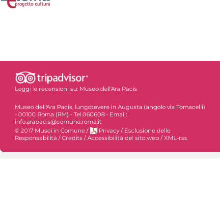
Leggi le recensioni su:
Museo dell'Ara Pacis
Museo dell'Ara Pacis, lungotevere in Augusta (angolo via Tomacelli)
- 00100 Roma (RM) - Tel.060608 - Email:
info.arapacis@comune.roma.it
© 2017 Musei in Comune
/
Privacy
/
Esclusione delle
Responsabilità
/
Credits
/
Accessibilità del sito web
/
XML-rss