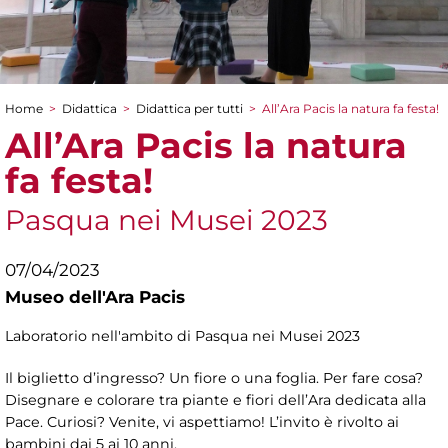
Home
>
Didattica
>
Didattica per tutti
>
All’Ara Pacis la natura fa festa!
Tu sei qui
All’Ara Pacis la natura
fa festa!
Pasqua nei Musei 2023
07/04/2023
Museo dell'Ara Pacis
Laboratorio nell'ambito di Pasqua nei Musei 2023
Il biglietto d’ingresso? Un fiore o una foglia. Per fare cosa?
Disegnare e colorare tra piante e fiori dell’Ara dedicata alla
Pace. Curiosi? Venite, vi aspettiamo! L’invito è rivolto ai
bambini dai 5 ai 10 anni.