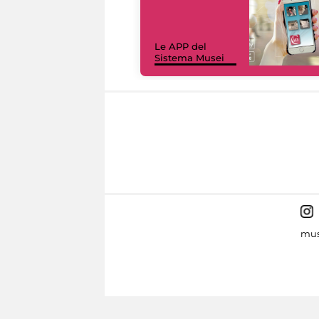
Le APP del
Sistema Musei
mus