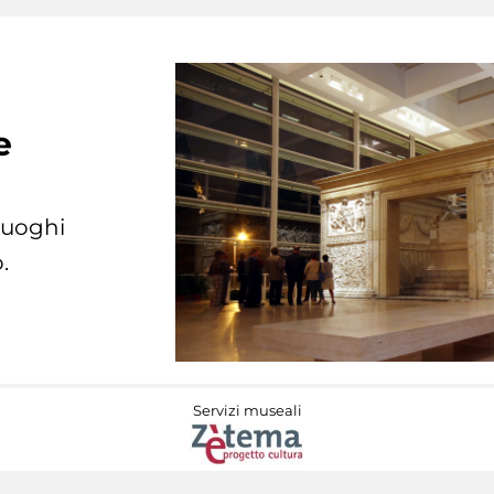
e
 luoghi
.
Servizi museali