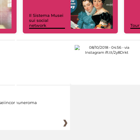
Il Sistema Musei
sui social
network
Tour
eiincomuneroma