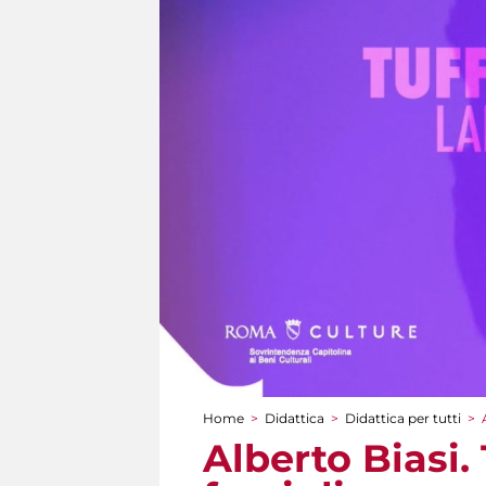
Home
>
Didattica
>
Didattica per tutti
>
Tu sei qui
Alberto Biasi.