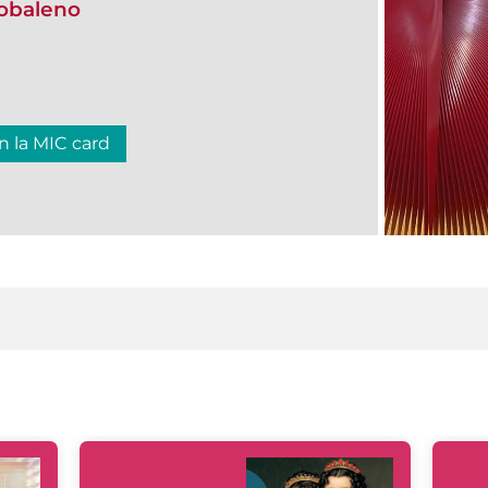
cobaleno
n la MIC card