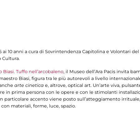
5 ai 10 anni a cura di Sovrintendenza Capitolina e Volontari del 
 Cultura.
o Biasi. Tuffo nell’arcobaleno
, il Museo dell’Ara Pacis invita b
aestro Biasi, figura tra le più autorevoli a livello internaziona
anche
arte cinetica
e, altrove, optical art. Un’arte viva, pulsan
agire in prima persona con le opere e con le stimolanti installazi
un particolare accento viene posto sull’atteggiamento irrituale,
con materiali, forme, luce, spazio.