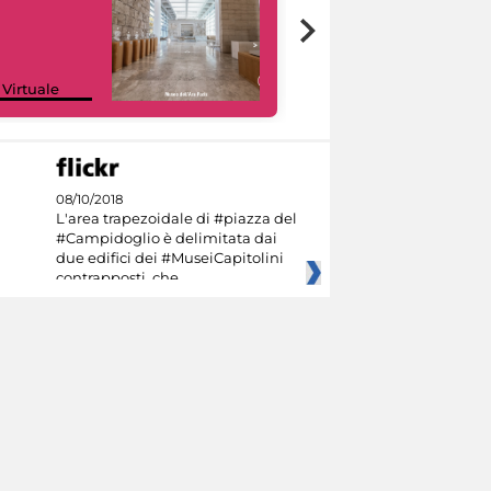
Google Arts &
 Virtuale
Culture
08/10/2018
L'area trapezoidale di #piazza del
#Campidoglio è delimitata dai
due edifici dei #MuseiCapitolini
contrapposti, che