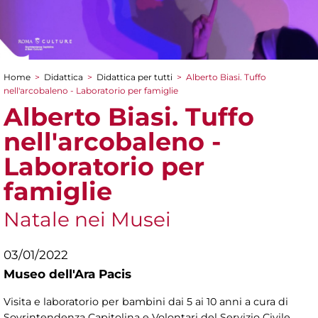
Home
>
Didattica
>
Didattica per tutti
>
Alberto Biasi. Tuffo
Tu sei qui
nell'arcobaleno - Laboratorio per famiglie
Alberto Biasi. Tuffo
nell'arcobaleno -
Laboratorio per
famiglie
Natale nei Musei
03/01/2022
Museo dell'Ara Pacis
Visita e laboratorio per bambini dai 5 ai 10 anni a cura di
Sovrintendenza Capitolina e Volontari del Servizio Civile