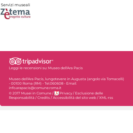
Servizi museali
Leggi le recensioni su:
Museo dell'Ara Pacis
Museo dell'Ara Pacis, lungotevere in Augusta (angolo via Tomacelli)
- 00100 Roma (RM) - Tel.060608 - Email:
info.arapacis@comune.roma.it
© 2017 Musei in Comune
/
Privacy
/
Esclusione delle
Responsabilità
/
Credits
/
Accessibilità del sito web
/
XML-rss