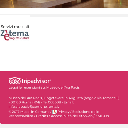
Servizi museali
Leggi le recensioni su:
Museo dell'Ara Pacis
Museo dell'Ara Pacis, lungotevere in Augusta (angolo via Tomacelli)
- 00100 Roma (RM) - Tel.060608 - Email:
info.arapacis@comune.roma.it
© 2017 Musei in Comune
/
Privacy
/
Esclusione delle
Responsabilità
/
Credits
/
Accessibilità del sito web
/
XML-rss