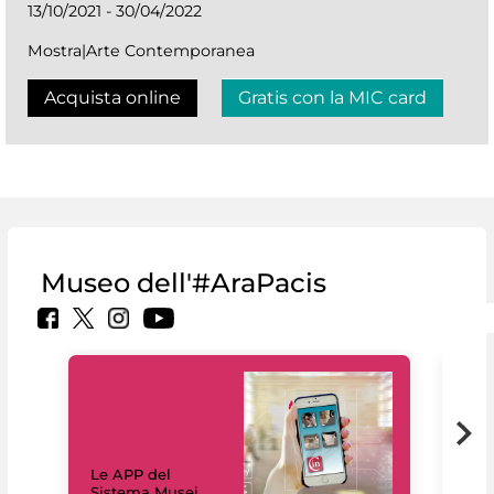
13/10/2021 - 30/04/2022
Mostra|Arte Contemporanea
Acquista online
Gratis con la MIC card
Museo dell'#AraPacis
Il 
Le APP del
Mus
Sistema Musei
net