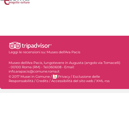
Leggi le recensioni su:
Museo dell'Ara Pacis
Museo dell'Ara Pacis, lungotevere in Augusta (angolo via Tomacelli)
- 00100 Roma (RM) - Tel.060608 - Email:
info.arapacis@comune.roma.it
© 2017 Musei in Comune
/
Privacy
/
Esclusione delle
Responsabilità
/
Credits
/
Accessibilità del sito web
/
XML-rss