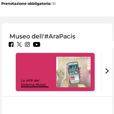
Prenotazione obbligatoria:
Sì
Museo dell'#AraPacis
Il 
Le APP del
Mus
Sistema Musei
net