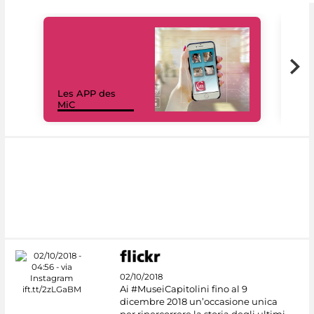
Les APP des
Les
MiC
rés
02/10/2018
Ai #MuseiCapitolini fino al 9
dicembre 2018 un’occasione unica
per ripercorrere la storia degli ultimi