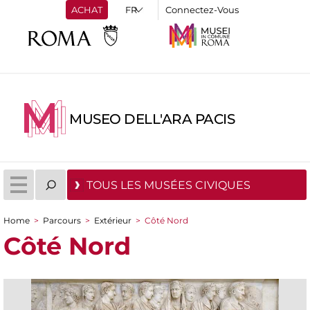
ACHAT
Connectez-Vous
MUSEO DELL'ARA PACIS
TOUS LES MUSÉES CIVIQUES
Home
>
Parcours
>
Extérieur
>
Côté Nord
You are here
Côté Nord