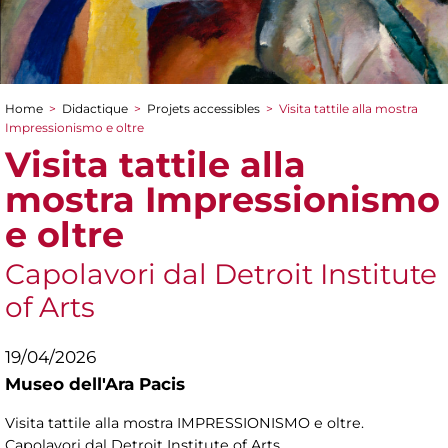
Home
>
Didactique
>
Projets accessibles
>
Visita tattile alla mostra
You are here
Impressionismo e oltre
Visita tattile alla
mostra Impressionismo
e oltre
Capolavori dal Detroit Institute
of Arts
19/04/2026
Museo dell'Ara Pacis
Visita tattile alla mostra IMPRESSIONISMO e oltre.
Capolavori dal Detroit Institute of Arts