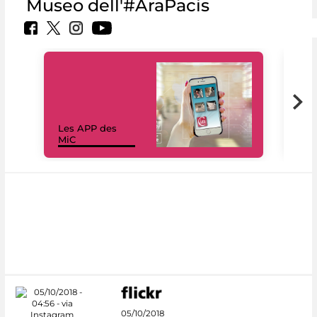
Museo dell'#AraPacis
Les APP des
Les
MiC
rés
05/10/2018