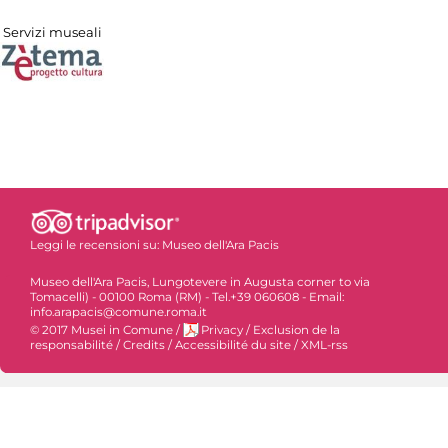
Servizi museali
Leggi le recensioni su:
Museo dell'Ara Pacis
Museo dell'Ara Pacis, Lungotevere in Augusta corner to via
Tomacelli) - 00100 Roma (RM) - Tel.+39 060608 - Email:
info.arapacis@comune.roma.it
© 2017 Musei in Comune
/
Privacy
/
Exclusion de la
responsabilité
/
Credits
/
Accessibilité du site
/
XML-rss