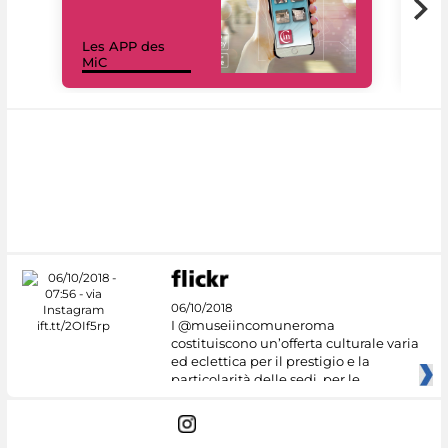
Les APP des
Les
MiC
rés
06/10/2018
I @museiincomuneroma
costituiscono un’offerta culturale varia
ed eclettica per il prestigio e la
particolarità delle sedi, per le