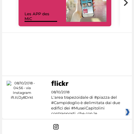
Les APP des
Les
MiC
rés
08/10/2018
L'area trapezoidale di #piazza del
#Campidoglio è delimitata dai due
edifici dei #MuseiCapitolini
contrapposti, che con le