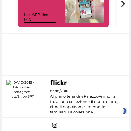
Les APP des
Les
MiC
rés
04/10/2018
Al piano terra di #PalazzoPrimoli si
trova una collezione di opere d’arte,
cimeli napoleonici, memorie
familiari. La collezione