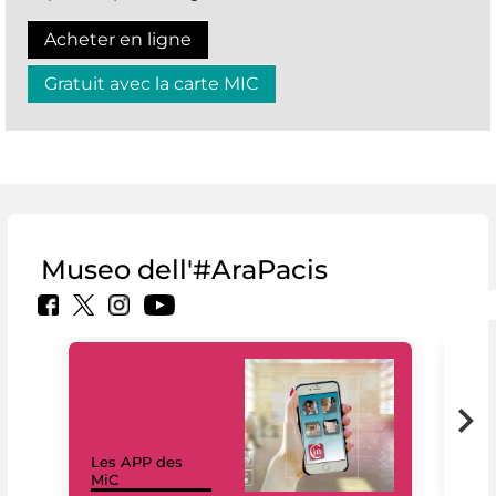
Acheter en ligne
Gratuit avec la carte MIC
Museo dell'#AraPacis
Les APP des
Les
MiC
rés