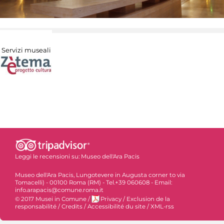
Servizi museali
Leggi le recensioni su:
Museo dell'Ara Pacis
Museo dell'Ara Pacis, Lungotevere in Augusta corner to via
Tomacelli) - 00100 Roma (RM) - Tel.+39 060608 - Email:
info.arapacis@comune.roma.it
© 2017 Musei in Comune
/
Privacy
/
Exclusion de la
responsabilité
/
Credits
/
Accessibilité du site
/
XML-rss