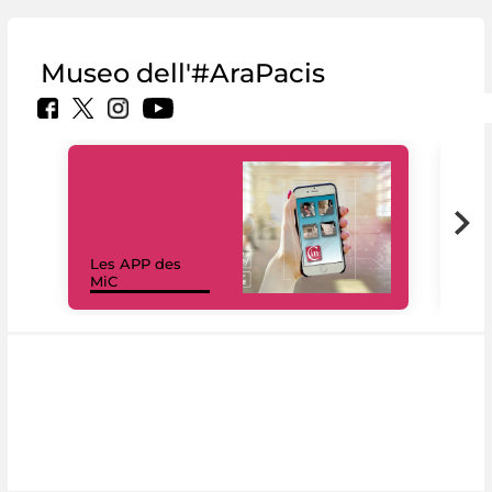
Museo dell'#AraPacis
Les APP des
Les
MiC
rés