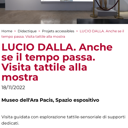
Home
>
Didactique
>
Projets accessibles
>
LUCIO DALLA. Anche se il
You are here
tempo passa. Visita tattile alla mostra
LUCIO DALLA. Anche
se il tempo passa.
Visita tattile alla
mostra
18/11/2022
Museo dell'Ara Pacis,
Spazio espositivo
Visita guidata con esplorazione tattile-sensoriale di supporti
dedicati.