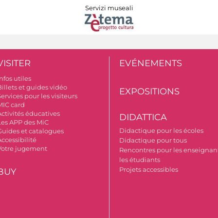
Servizi museali
VISITER
EVÉNEMENTS
nfos utiles
illets et guides vidéo
EXPOSITIONS
ervices pour les visiteurs
MIC card
Activités éducatives
DIDATTICA
Les APP des MiC
Didactique pour les écoles
Guides et catalogues
ccessibilité
Didactique pour tous
Votre jugement
Rencontres pour les enseignant
les étudiants
Projets accessibles
BUY