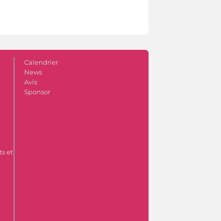
Calendrier
News
Avis
Sponsor
s et