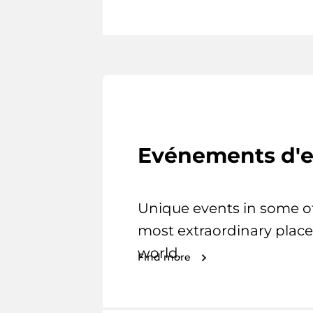
Evénements d'e
Unique events in some o
most extraordinary place
world.
Find more