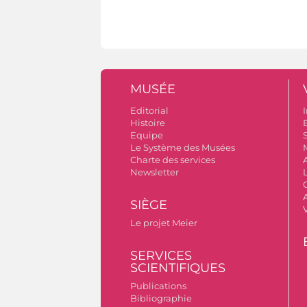
MUSÉE
Editorial
I
Histoire
B
Equipe
S
Le Système des Musées
Charte des services
Newsletter
A
SIÈGE
Le projet Meier
SERVICES
SCIENTIFIQUES
Publications
Bibliographie