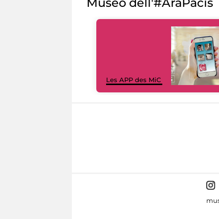
Museo dell'#AraPacis
Les APP des MiC
mus