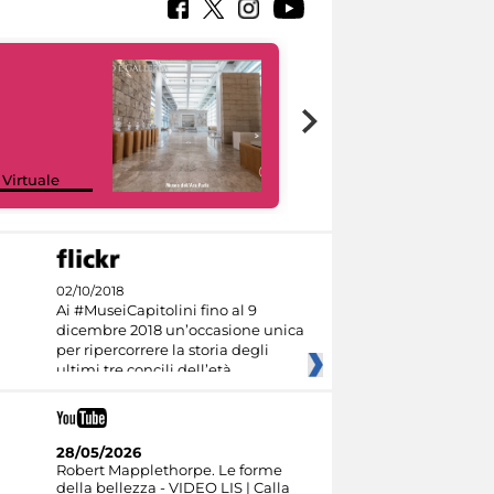
Google Arts &
 Virtuale
Culture
02/10/2018
Ai #MuseiCapitolini fino al 9
dicembre 2018 un’occasione unica
per ripercorrere la storia degli
ultimi tre concili dell’età
28/05/2026
Robert Mapplethorpe. Le forme
della bellezza - VIDEO LIS | Calla