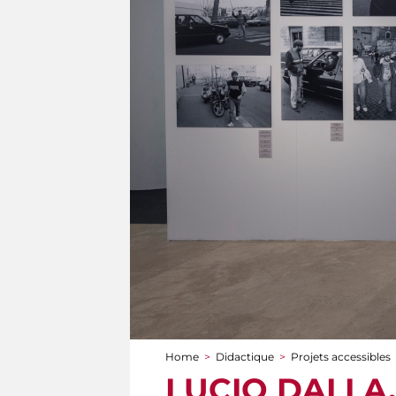
Home
>
Didactique
>
Projets accessibles
You are here
LUCIO DALLA. A