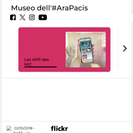
Museo dell'#AraPacis
Les APP des
Les
MiC
rés