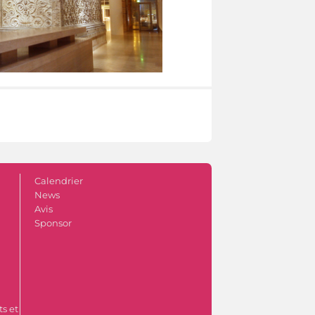
Calendrier
News
Avis
Sponsor
s et