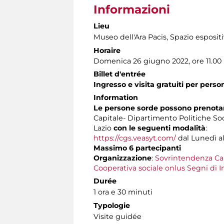
Informazioni
Lieu
Museo dell'Ara Pacis
, Spazio esposit
Horaire
Domenica 26 giugno 2022, ore 11.00
Billet d'entrée
Ingresso e visita gratuiti per pers
Information
Le persone sorde possono prenotare
Capitale- Dipartimento Politiche Soc
Lazio
con le seguenti modalità
:
https://cgs.veasyt.com/
dal Lunedì al 
Massimo 6 partecipanti
Organizzazione
:
Sovrintendenza Ca
Cooperativa sociale onlus Segni di I
Durée
1 ora e 30 minuti
Typologie
Visite guidée