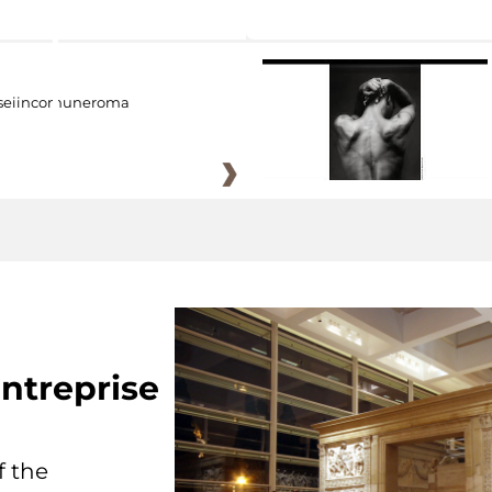
eiincomuneroma
ntreprise
f the