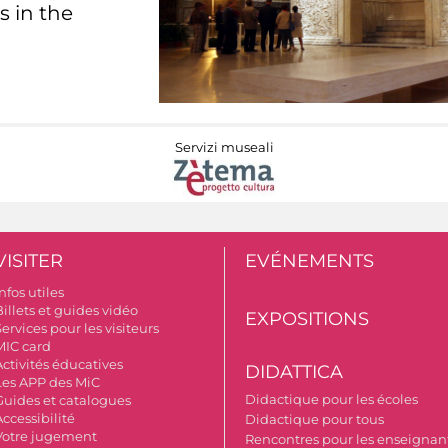
s in the
Servizi museali
VISITER
EVÉNEMENTS
nfos utiles
illets et guides vidéo
EXPOSITIONS
ervices pour les visiteurs
MIC card
Activités éducatives
DIDATTICA
Les APP des MiC
Didactique pour les écoles
Guides et catalogues
ccessibilité
Didactique pour tous
Votre jugement
Rencontres pour les enseignant