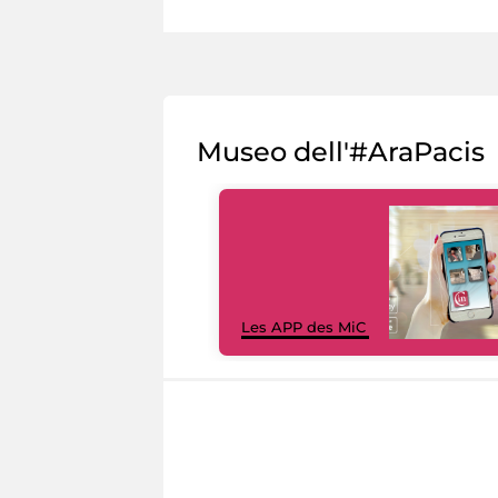
Museo dell'#AraPacis
Les APP des MiC