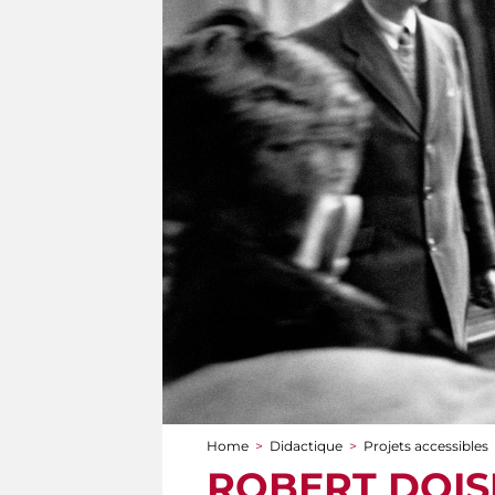
Home
>
Didactique
>
Projets accessibles
You are here
ROBERT DOISNE