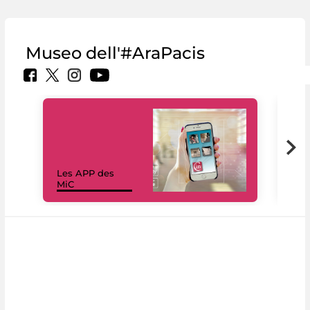
Museo dell'#AraPacis
Les APP des
Les
MiC
rés