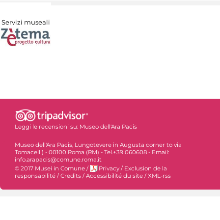
Servizi museali
Leggi le recensioni su:
Museo dell'Ara Pacis
Museo dell'Ara Pacis, Lungotevere in Augusta corner to via
Tomacelli) - 00100 Roma (RM) - Tel.+39 060608 - Email:
info.arapacis@comune.roma.it
© 2017 Musei in Comune
/
Privacy
/
Exclusion de la
responsabilité
/
Credits
/
Accessibilité du site
/
XML-rss