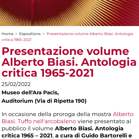
Home
>
Expositions
>
Presentazione volume Alberto Biasi. Antologia
You are here
critica 1965-2021
Presentazione volume
Alberto Biasi. Antologia
critica 1965-2021
25/02/2022
Museo dell'Ara Pacis,
Auditorium (Via di Ripetta 190)
In occasione della proroga della mostra
Alberto
Biasi. Tuffo nell'arcobaleno
viene presentato al
pubblico il volume
Alberto Biasi. Antologia
critica 1965 – 2021
,
a cura di Guido Bartorelli e