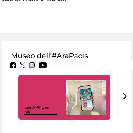
Museo dell'#AraPacis
Les APP des
Les
MiC
rés