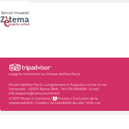
Servizi museali
Leggi le recensioni su:
Museo dell'Ara Pacis
Museo dell'Ara Pacis, Lungotevere in Augusta corner to via
Tomacelli) - 00100 Roma (RM) - Tel.+39 060608 - Email:
info.arapacis@comune.roma.it
© 2017 Musei in Comune
/
Privacy
/
Exclusion de la
responsabilité
/
Credits
/
Accessibilité du site
/
XML-rss